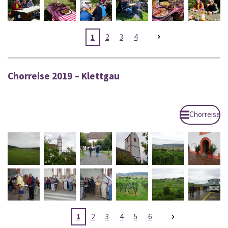
1
2
3
4
Chorreise 2019 – Klettgau
Chorreise
1
2
3
4
5
6