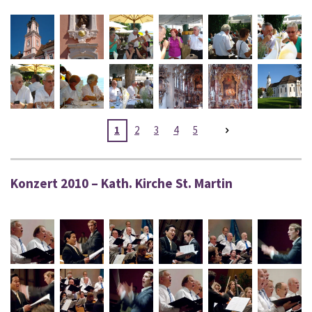
1
2
3
4
5
Konzert 2010 – Kath. Kirche St. Martin