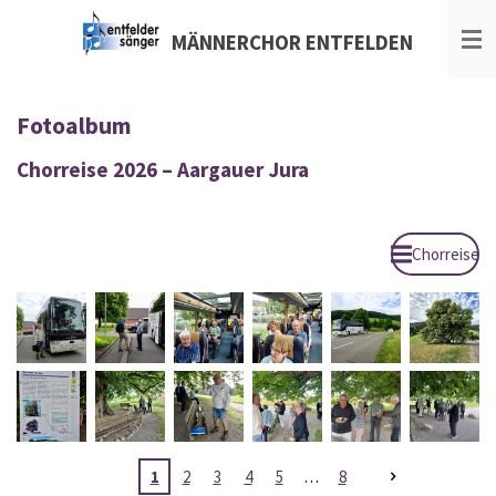
Zum
MÄNNERCHOR
ENTFELDEN
Hauptinhalt
springen
Fotoalbum
Chorreise 2026 – Aargauer Jura
Chorreise
1
2
3
4
5
8