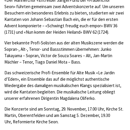
«Der Männerchor «Entfelder Sänger» und der «Frauenchor
Seon» führten gemeinsam zwei Adventskonzerte auf. Um unseren
Besuchern ein besonderes Erlebnis zu bieten, studierten wir zwei
Kantaten von Johann Sebastian Bach ein, die er für den ersten
Advent komponierte – «Schwingt freudig euch empor» BWV 36
(1731) und «Nun komm der Heiden Heiland» BWV 62 (1724).
Vier bekannte Profi-Solisten aus der alten Musikszene werden die
Sopran-, Alt-, Tenor- und Bassstimmen übernehmen: Junko
Takayama – Sopran, Victor de Souza Soares – Alt, Jan-Martin
Mächler – Tenor, Tiago Daniel Mota – Bass.
Das schweizerische Profi-Ensemble für Alte Musik «Le Jardin
d’Eden», ein Ensemble das auf die möglichst authentische
Wiedergabe des damaligen musikalischen Klangs spezialisiert ist,
wird die Kantaten begleiten. Die musikalische Leitung obliegt
unserer erfahrenen Dirigentin Magdalena Oliferko.
Die Konzerte sind am Sonntag, 29. November, 17.00 Uhr, Kirche St.
Martin, Oberentfelden und am Samstag 5. Dezember, 19.30
Uhr, Reformierte Kirche Seon.