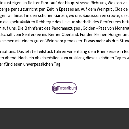
inzusteigen. In flotter Fahrt auf der Hauptstrasse Richtung Westen via
erge genau zur richtigen Zeit in Epesses an. Auf dem Weingut „Clos de 
egen wir hinauf in den schönen Garten, wo uns Saucisson en croute, daz
n die spektakulären Rebberge des Lavaux oberhalb des Genfersees betr
 auf uns. Die Bahnfahrt des Panoramazuges „Golden –Pass von Montreu
ndschaft vom Genfersee ins Berner Oberland. Für den kleinen Hunger u
usammen mit einem guten Wein sehr genossen. Etwas mehr als drei Stun
n auf uns. Das letzte Teilstück fuhren wir entlang dem Brienzersee in 
ten Abend. Noch ein Abschiedslied zum Ausklang dieses schönen Tages 
r für diesen unvergesslichen Tag.
Fotoalbum