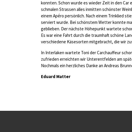
konnten. Schon wurde es wieder Zeit in den Car e
schmalen Strassen alles inmitten schönster Weinb
einem Apéro persönlich. Nach einem Trinklied sti
serviert wurde. Bei schönstem Wetter konnte ma
geblieben. Der nächste Höhepunkt wartete schon
Es war eine Fahrt durch die traumhaft schöne La
verschiedene Käsesorten mitgebracht, die wir z
In Interlaken wartete Toni der Carchauffeur scho
zufrieden erreichten wir Unterentfelden am spä
Nochmals ein herzliches Danke an Andreas Brunne
Eduard Matter