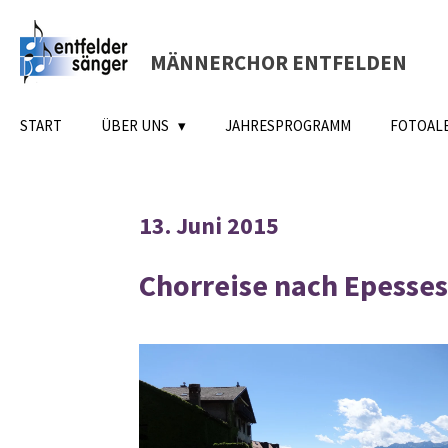
Zum
Hauptinhalt
MÄNNERCHOR
ENTFELDEN
springen
START
ÜBER UNS
JAHRESPROGRAMM
FOTOAL
13.
J
uni
2015
Chorreise nach Epesses