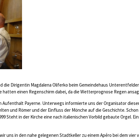
nd die Dirigentin Magdalena Oliferko beim Gemeindehaus Unterentfelde
le hatten einen Regenschirm dabei, da die Wetterprognose Regen ansag
n Aufenthalt Payerne. Unterwegs informierte uns der Organisator dieser
ten und Römer und der Einfluss der Mönche auf die Geschichte. Schon b
99 Steht in der Kirche eine nach italienischen Vorbild gebaute Orgel. E
ir uns in den nahe gelegenen Stadtkeller zu einem Apéro bei dem vier 