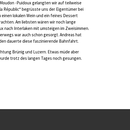
 Moudon -Puidoux gelangten wir auf teilweise
la Républic“ begrüsste uns der Eigentümer bei
u einen lokalen Wein und ein feines Dessert
achten. Am liebsten wären wir noch lange
x nach Interlaken mit umsteigen im Zweisimmen.
nterwegs war auch schon gesorgt. Andreas hat
den dauerte diese faszinierende Bahnfahrt.
Richtung Brünig und Luzern. Etwas müde aber
wurde trotz des langen Tages noch gesungen.