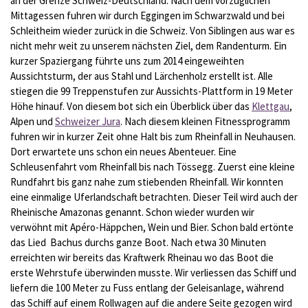
an der Grenze Schweiz-Deutschland. Nach dem vorzüglichen
Mittagessen fuhren wir durch Eggingen im Schwarzwald und bei
Schleitheim wieder zurück in die Schweiz. Von Siblingen aus war es
nicht mehr weit zu unserem nächsten Ziel, dem Randenturm. Ein
kurzer Spaziergang führte uns zum 2014 eingeweihten
Aussichtsturm, der aus Stahl und Lärchenholz erstellt ist. Alle
stiegen die 99 Treppenstufen zur Aussichts-Plattform in 19 Meter
Höhe hinauf. Von diesem bot sich ein Überblick über das
Klettgau
,
Alpen und
Schweizer Jura
. Nach diesem kleinen Fitnessprogramm
fuhren wir in kurzer Zeit ohne Halt bis zum Rheinfall in Neuhausen.
Dort erwartete uns schon ein neues Abenteuer. Eine
Schleusenfahrt vom Rheinfall bis nach Tössegg. Zuerst eine kleine
Rundfahrt bis ganz nahe zum stiebenden Rheinfall. Wir konnten
eine einmalige Uferlandschaft betrachten. Dieser Teil wird auch der
Rheinische Amazonas genannt. Schon wieder wurden wir
verwöhnt mit Apéro-Häppchen, Wein und Bier. Schon bald ertönte
das Lied Bachus durchs ganze Boot. Nach etwa 30 Minuten
erreichten wir bereits das Kraftwerk Rheinau wo das Boot die
erste Wehrstufe überwinden musste. Wir verliessen das Schiff und
liefern die 100 Meter zu Fuss entlang der Geleisanlage, während
das Schiff auf einem Rollwagen auf die andere Seite gezogen wird