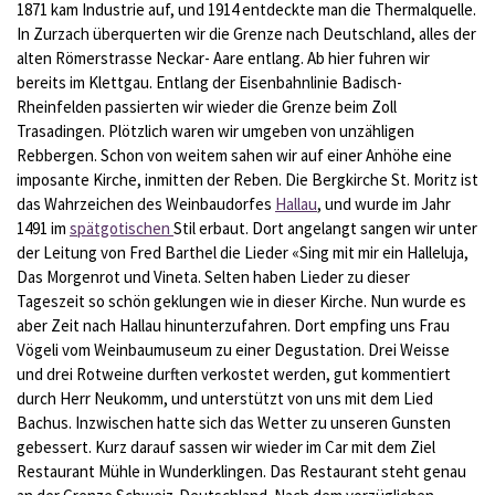
1871 kam Industrie auf, und 1914 entdeckte man die Thermalquelle.
In Zurzach überquerten wir die Grenze nach Deutschland, alles der
alten Römerstrasse Neckar- Aare entlang. Ab hier fuhren wir
bereits im Klettgau. Entlang der Eisenbahnlinie Badisch-
Rheinfelden passierten wir wieder die Grenze beim Zoll
Trasadingen. Plötzlich waren wir umgeben von unzähligen
Rebbergen. Schon von weitem sahen wir auf einer Anhöhe eine
imposante Kirche, inmitten der Reben. Die Bergkirche St. Moritz ist
das Wahrzeichen des Weinbaudorfes
Hallau
,
und wurde im Jahr
1491 im
spätgotischen
Stil erbaut. Dort angelangt sangen wir unter
der Leitung von Fred Barthel die Lieder «Sing mit mir ein Halleluja,
Das Morgenrot und Vineta. Selten haben Lieder zu dieser
Tageszeit so schön geklungen wie in dieser Kirche. Nun wurde es
aber Zeit nach Hallau hinunterzufahren. Dort empfing uns Frau
Vögeli vom Weinbaumuseum zu einer Degustation. Drei Weisse
und drei Rotweine durften verkostet werden, gut kommentiert
durch Herr Neukomm, und unterstützt von uns mit dem Lied
Bachus. Inzwischen hatte sich das Wetter zu unseren Gunsten
gebessert. Kurz darauf sassen wir wieder im Car mit dem Ziel
Restaurant Mühle in Wunderklingen. Das Restaurant steht genau